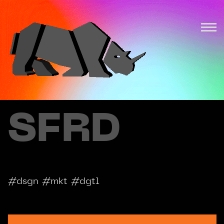
SFRD
#dsgn #mkt #dgtl